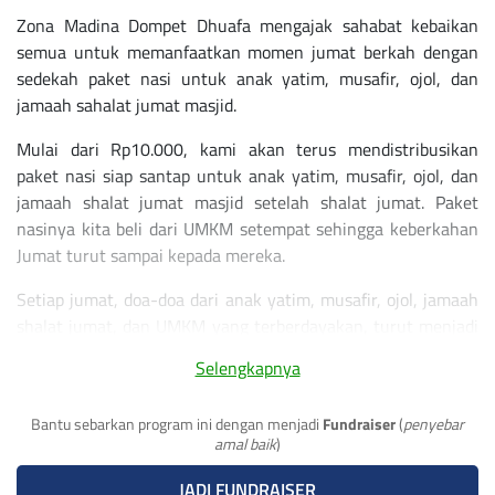
Zona Madina Dompet Dhuafa mengajak sahabat kebaikan
semua untuk memanfaatkan momen jumat berkah dengan
sedekah paket nasi untuk anak yatim, musafir, ojol, dan
jamaah sahalat jumat masjid.
Mulai dari Rp10.000, kami akan terus mendistribusikan
paket nasi siap santap untuk anak yatim, musafir, ojol, dan
jamaah shalat jumat masjid setelah shalat jumat. Paket
nasinya kita beli dari UMKM setempat sehingga keberkahan
Jumat turut sampai kepada mereka.
Setiap jumat, doa-doa dari anak yatim, musafir, ojol, jamaah
shalat jumat, dan UMKM yang terberdayakan, turut menjadi
jembatan kebaikan atau wasilah atas mustajabahnya hajat
Selengkapnya
dan doa-doa yang selama ini kita inginkan.
Yuk sahabat kebaikan, kita persembahkan kebahagiaan
Bantu sebarkan program ini dengan menjadi
Fundraiser
(
penyebar
amal baik
)
melalui paket nasi jumat bekah karena sedekahmu
#selalutersampaikan
JADI FUNDRAISER