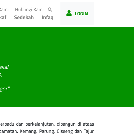
(current)
(current)
Kami
Hubungi Kami
LOGIN
kaf
Sedekah
Infaq
akaf
,
gor."
adu dan berkelanjutan, dibangun di ataas
amatan: Kemang, Parung, Ciseeng dan Tajur