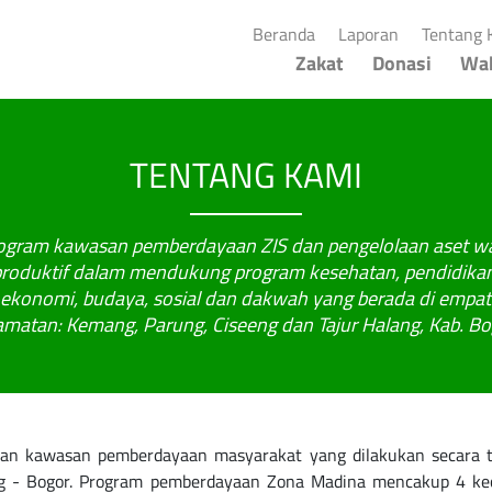
(current)
(current)
Beranda
Laporan
Tentang 
Zakat
Donasi
Wa
TENTANG KAMI
ogram kawasan pemberdayaan ZIS dan pengelolaan aset w
produktif dalam mendukung program kesehatan, pendidikan
ekonomi, budaya, sosial dan dakwah yang berada di empat
matan: Kemang, Parung, Ciseeng dan Tajur Halang, Kab. Bo
awasan pemberdayaan masyarakat yang dilakukan secara terp
ng - Bogor. Program pemberdayaan Zona Madina mencakup 4 kec