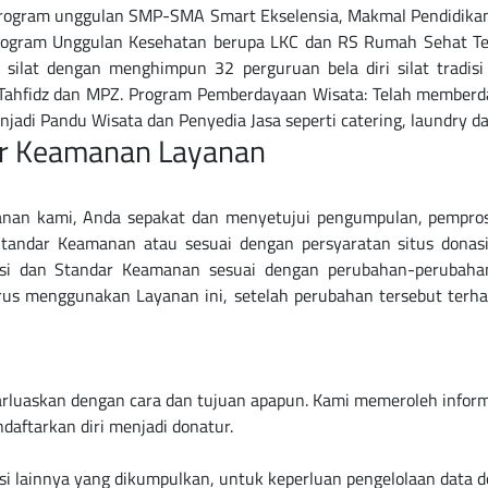
 program unggulan SMP-SMA Smart Ekselensia, Makmal Pendidikan,
 Program Unggulan Kesehatan berupa LKC dan RS Rumah Sehat T
ilat dengan menghimpun 32 perguruan bela diri silat tradisi
ahfidz dan MPZ. Program Pemberdayaan Wisata: Telah memberday
dar Keamanan Layanan
an kami, Anda sepakat dan menyetujui pengumpulan, pemprose
Standar Keamanan atau sesuai dengan persyaratan situs donasi
si dan Standar Keamanan sesuai dengan perubahan-perubahan
erus menggunakan Layanan ini, setelah perubahan tersebut terh
barluaskan dengan cara dan tujuan apapun. Kami memeroleh infor
daftarkan diri menjadi donatur.
asi lainnya yang dikumpulkan, untuk keperluan pengelolaan data d