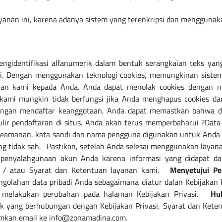
nan ini, karena adanya sistem yang terenkripsi dan menggunak
engidentifikasi alfanumerik dalam bentuk serangkaian teks ya
i. Dengan menggunakan teknologi cookies, memungkinan siste
nan kami kepada Anda. Anda dapat menolak cookies dengan m
us kami mungkin tidak berfungsi jika Anda menghapus cookies
an mendaftar keanggotaan, Anda dapat memastkan bahwa data
lir pendaftaran di situs. Anda akan terus memperbaharui ?Data
keamanan, kata sandi dan nama pengguna digunakan untuk Anda 
g tidak sah. Pastikan, setelah Anda selesai menggunakan layanan
 penyalahgunaan akun Anda karena informasi yang didapat da
an / atau Syarat dan Ketentuan layanan kami.
Menyetujui Pe
olahan data pribadi Anda sebagaimana diatur dalan Kebijakan 
mi melakukan perubahan pada halaman Kebijakan Privasi.
Hu
 yang berhubungan dengan Kebijakan Privasi, Syarat dan Kete