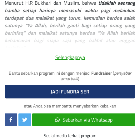
Menurut H.R Bukhari dan Muslim, bahwa
tidaklah seorang
hamba setiap harinya memasuki waktu pagi melainkan
terdapat dua malaikat yang turun, kemudian berdoa salah
satunya “Ya Allah, berilah ganti bagi setiap orang yang
berinfaq” dan malaikat satunya berdoa “Ya Allah berilah
kehancuran bagi siapa saja yang bakhil atau enggan
berinfaq”.
Selengkapnya
Ketika malaikat turut mendoakan, lalu apalagi yang
dikhawatirkan? Jika kamu berkehendak atas kesuksesan
Bantu sebarkan program ini dengan menjadi
Fundraiser
(
penyebar
dunia dan akhirat, ingin mendapat keturunan yang sukses
amal baik
)
dunia akhirat, ingin mendapat lahan di surga, dan memiliki
permohonan kepada Allah, maka
yuk lengkapi ikhtiyar kita
JADI FUNDRAISER
degan konsisten sedekah di waktu subuh.
atau Anda bisa membantu menyebarkan kebaikan
Sedekah subuh titipan sahabat akan kami salurkan berupa
bantuan Pendidikan untuk anak yatim dan santri tahfiz atau
Sebarkan via Whatsapp
bantuan untuk guru mengaji sosok pejuang Al-Quran yang
turut mendoakan kita.
Sosial media terkait program